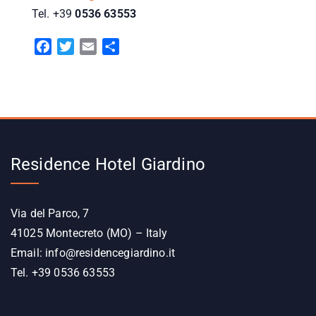
Tel. +39
0536 63553
F
T
E
C
a
w
m
o
c
i
a
n
e
t
i
d
b
t
l
i
o
e
v
o
r
i
Residence Hotel Giardino
k
d
i
Via del Parco, 7
41025 Montecreto (MO) – Italy
Email:
info@residencegiardino.it
Tel. +39 0536 63553