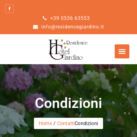
Skip
to
+39 0536 63553
content
info@residencegiardino.it
Condizioni
Home
Contatti
Condizioni