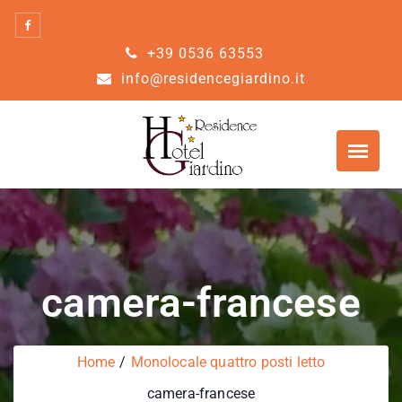
Skip
to
+39 0536 63553
content
info@residencegiardino.it
camera-francese
Home
Monolocale quattro posti letto
camera-francese