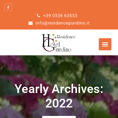
Skip
to
+39 0536 63553
content
info@residencegiardino.it
Yearly Archives:
2022