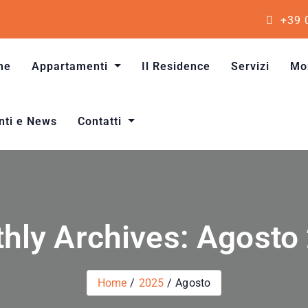
+39 
me
Appartamenti
Il Residence
Servizi
Mo
Monolocale quattro posti letto
Bilocale quattro posti letto
Trilocale sei posti letto
nti e News
Contatti
hly Archives: Agosto
Home
2025
Agosto