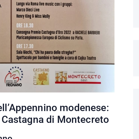
ell’Appennino modenese:
la Castagna di Montecreto
unno