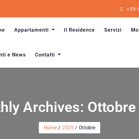
+39 
me
Appartamenti
Il Residence
Servizi
Mo
Monolocale quattro posti letto
Bilocale quattro posti letto
Trilocale sei posti letto
nti e News
Contatti
hly Archives: Ottobre
Home
2025
Ottobre