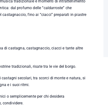
, musica tradizionale e momenti di intrattenimento
tica: dal profumo delle “caldarroste” che
l castagnaccio, fino ai “ciacci” preparati in piastre
arina di castagna, castagnaccio, ciacci e tante altre
trine tradizionali, risate tra le vie del borgo.
 castagni secolari, tra scorci di monte e natura, si
na e i suoi ritmi.
amici o semplicemente per chi desidera
, condividere.