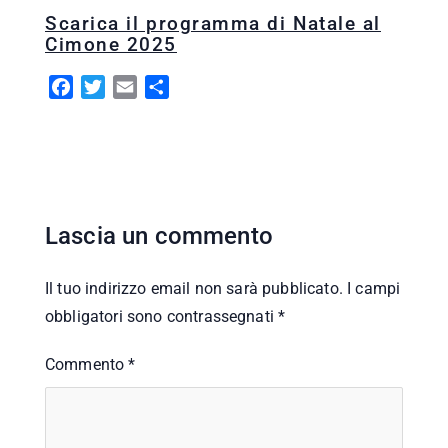
Scarica il programma di Natale al
Cimone 2025
F
T
E
C
a
w
m
o
c
i
a
n
e
t
i
d
b
t
l
i
o
e
v
o
r
i
Lascia un commento
k
d
i
Il tuo indirizzo email non sarà pubblicato.
I campi
obbligatori sono contrassegnati
*
Commento
*