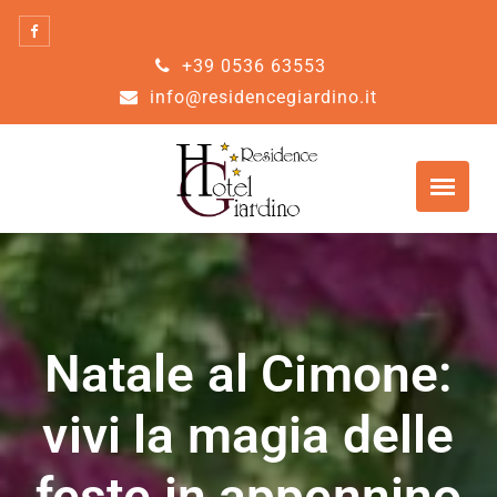
Skip
to
+39 0536 63553
content
info@residencegiardino.it
Natale al Cimone:
vivi la magia delle
feste in appennino